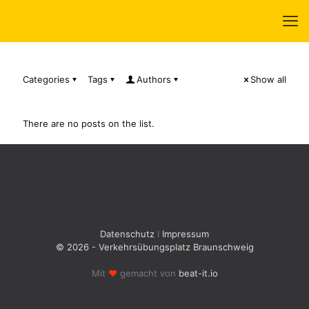
Categories
Tags
Authors
Show all
There are no posts on the list.
Datenschutz
I
Impressum
© 2026 - Verkehrsübungsplatz Braunschweig
Mit
♥
gemacht von
beat-it.io